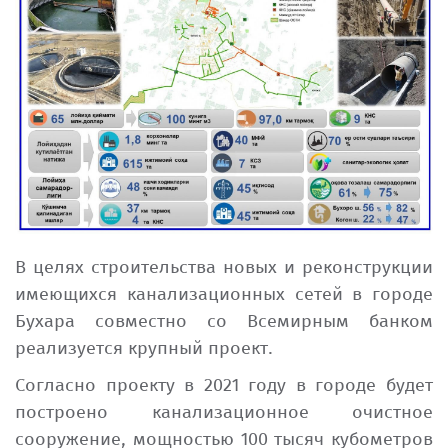
Системные организации
Бизнес-план сообщества и
индикатор эффективности
Гендерное равенство
Дивиденды
Общественный совет
Отчеты
Борьба с коррупцией
Устав
Вакансии
Публикации об эмиссии
Наблюдательный совет
Аудиторский отчет
В целях строительства новых и реконструкции
имеющихся канализационных сетей в городе
Важные факты
Бухара совместно со Всемирным банком
Государственно-частное
реализуется крупный проект.
партнерство
Согласно проекту в 2021 году в городе будет
построено канализационное очистное
Соблюдай или объясняй
сооружение, мощностью 100 тысяч кубометров