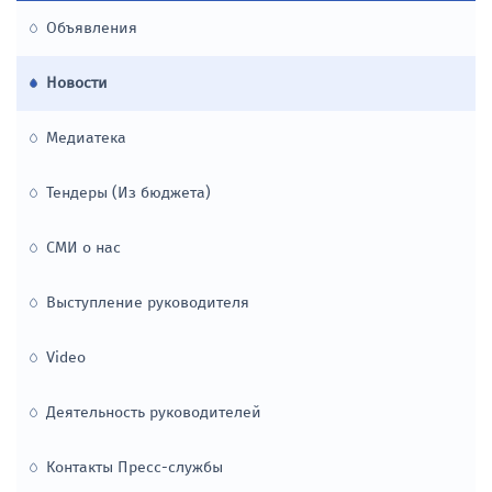
Деятельность
Объявления
руководителей
Новости
Контакты Пресс-службы
Медиатека
Журнал "Aqua"
Тендеры (Из бюджета)
ИНТЕРАКТИВНЫЕ СЕРВИСЫ
ОТКРЫТЫЕ ДАННЫЕ
СМИ о нас
Опросы
Открытые данные
Выступление руководителя
Pегистр
Открытые данные 2023 года
Video
Тариф
Выездные приемы
Деятельность руководителей
Тарифы и нормативы
Контакты Пресс-службы
Цифровое правительство