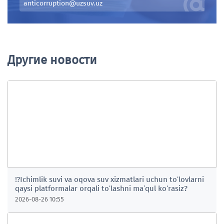
anticorruption@uzsuv.uz
МФИ
ДЕЯТЕЛЬНОСТЬ
КОНТАКТЫ
Другие новости
Часто задаваемые вопросы
Мероприятия
Подать заявку через Telegram:
suvmuammobot
1255
⁉️Ichimlik suvi va oqova suv xizmatlari uchun toʻlovlarni
qaysi platformalar orqali toʻlashni maʼqul koʻrasiz?
Единый Call-центр
2026-08-26 10:55