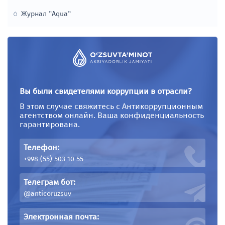
Контракты
Журнал "Aqua"
Реестр счетчиков
Личный кабинет
Вы были свидетелями коррупции в отрасли?
ПРОЕКТЫ
МФИ ТЕНДЕРЫ
В этом случае свяжитесь с Антикоррупционным
агентством онлайн. Ваша конфиденциальность
Азиатский банк
гарантирована.
инфраструктурных
инвестиций (АБИИ)
Телефон:
+998 (55) 503 10 55
Всемирный Банк
Телеграм бот:
Бюджет
@anticoruzsuv
Азиатский банк развития
Электронная почта: