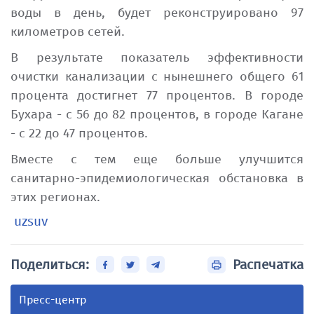
Список аффилированных
воды в день, будет реконструировано 97
лиц
километров сетей.
В результате показатель эффективности
НОРМАТИВНАЯ
ПРЕСС-ЦЕНТР
очистки канализации с нынешнего общего 61
ДОКУМЕНТАЦИЯ
процента достигнет 77 процентов. В городе
Объявления
Бухара - с 56 до 82 процентов, в городе Кагане
Законы
- с 22 до 47 процентов.
Новости
Указы и постановления
Вместе с тем еще больше улучшится
Президента Республики
Медиатека
санитарно-эпидемиологическая обстановка в
Узбекистан
этих регионах.
Тендеры (Из бюджета)
Постановления Кабинета
uzsuv
СМИ о нас
Министров Республики
Узбекистан
Поделиться:
Распечатка
Выступление руководителя
Другие нормативные
Video
Пресс-центр
документы