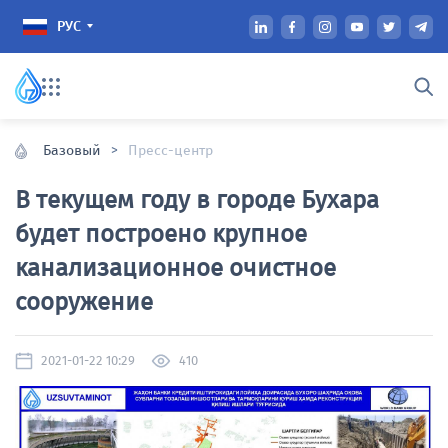
РУС
Базовый
>
Пресс-центр
В текущем году в городе Бухара
ОБ ОБЩЕСТВЕ
АКЦИОНЕРАМ И
ИНВЕСТОРАМ
будет построено крупное
Общая информация
Общее собрание
канализационное очистное
акционеров
сооружение
Руководство
Стратегия развития
Прием граждан
сообщества
2021-01-22 10:29
410
Организационная
Внутренние документы
структура
общества