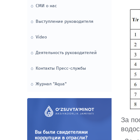
СМИ о нас
Гендерное равенство
Дивиденды
Выступление руководителя
Общественный совет
Отчеты
Борьба с коррупцией
Video
Устав
Вакансии
Деятельность руководителей
Публикации об
Наблюдательный совет
Аудиторский от
Контакты Пресс-службы
Важные факты
Журнал "Aqua"
Государственно
партнерство
Соблюдай или 
За по
водос
Список аффили
Вы были свидетелями
коррупции в отрасли?