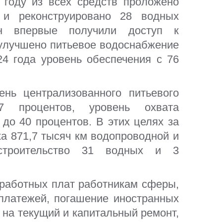
году из всех средств проложено
 и реконструировано 28 водных
Ь
КОНТАКТЫ
н впервые получили доступ к
улучшено питьевое водоснабжение
аемые вопросы
24 года уровень обеспечения с 76
я
нь централизованного питьевого
 процентов, уровень охвата
до 40 процентов. В этих целях за
а 871,7 тысяч км водопроводной и
строительство 31 водных и 3
аработных плат работникам сферы,
 платежей, погашение иностранных
на текущий и капитальный ремонт,