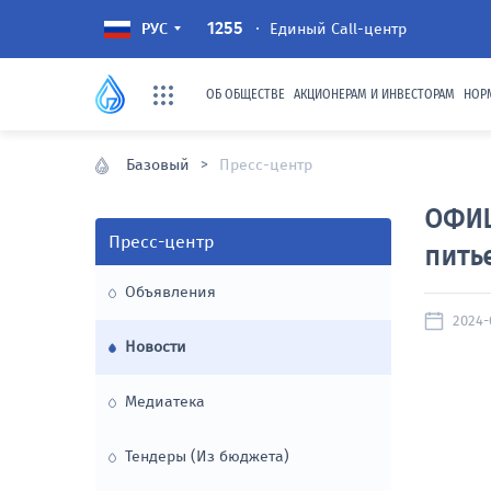
1255
Единый Call-центр
РУС
ОБ ОБЩЕСТВЕ
АКЦИОНЕРАМ И ИНВЕСТОРАМ
НОР
Базовый
>
Пресс-центр
ОФИЦ
ОБ ОБЩЕСТВЕ
АКЦИОНЕРАМ И 
Пресс-центр
пить
Общее собрани
Общая информация
Объявления
Стратегия разв
2024-0
Руководство
сообщества
Новости
Прием граждан
Внутренние до
Медиатека
общества
Организационная структура
Тендеры (Из бюджета)
Бизнес-план со
Системные организации
индикатор эффект