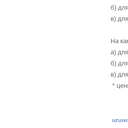
б) дл
в) дл
На ка
а) дл
б) дл
в) дл
* цен
uzsuv