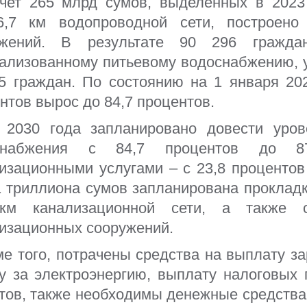
ет 265 млрд сумов, выделенных в 2023 
6,7 км водопроводной сети, построено
МФИ ТЕНДЕРЫ
ДЕЯТЕЛЬНОСТ
ужений. В результате 90 296 гражда
ализованному питьевому водоснабжению, 
Часто задав
 инвестиций
5 граждан. По состоянию на 1 января 20
Мероприяти
нтов вырос до 84,7 процентов.
к
2030 года запланировано довести урове
снабжения с 84,7 процентов до 87
изационными услугами – с 23,8 процентов 
 развития
1 триллиона сумов запланирована прокладк
км канализационной сети, а также 
изационных сооружений.
 того, потрачены средства на выплату з
у за электроэнергию, выплату налоговых
тов, также необходимы денежные средства 