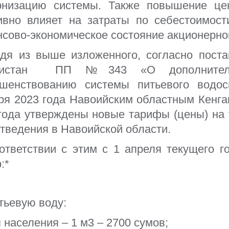
рнизацию системы. Также повышение це
ивно влияет на затраты по себестоимос
сово-экономическое состояние акционерно
я из выше изложенного, согласно поста
екистан ПП №343 «О дополнитель
ршенствованию системы питьевого водо
ря 2023 года Навоийским областным Кенг
года утверждены новые тарифы (цены) на 
тведения в Навоийской области.
тветствии с этим с 1 апреля текущего г
:*
тьевую воду:
я
населения – 1 м3 – 2700 сумов;