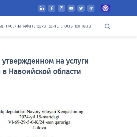
ЫЕ
ПРОЕКТЫ
МФИ ТЕНДЕРЫ
ДЕЯТЕЛЬНОСТЬ
КОНТАКТЫ
утвержденном на услуги
ИНТЕРАКТИВНЫЕ СЕРВИСЫ
 в Навоийской области
Опросы
Pегистр
Тариф
 бюджета)
Тарифы и нормативы
Цифровое правительство