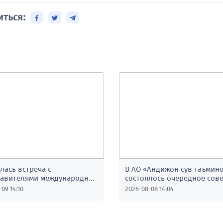
иться:
лась встреча с
В АО «Андижон сув таъмин
тавителями международных
состоялось очередное сов
ний -партнёров
09 14:10
2026-08-08 14:04