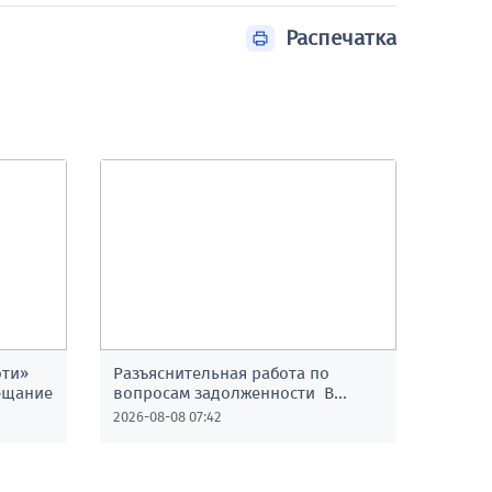
Распечатка
оти»
Разъяснительная работа по
ещание
вопросам задолженности В
махалле «Истиклол» города
2026-08-08 07:42
Андижана проживает 3561
человек. Несмотря на то, что в
данном районе налажено