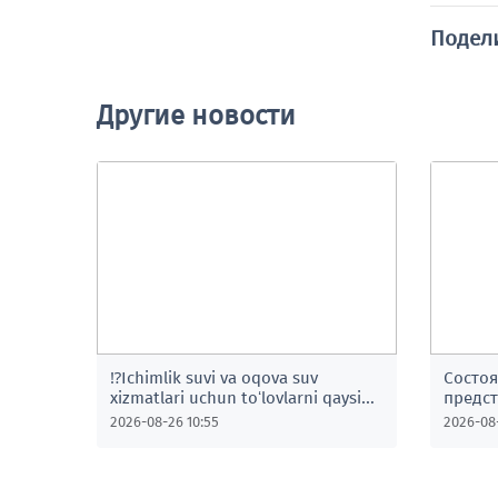
Подел
Другие новости
⁉️Ichimlik suvi va oqova suv
Состоя
xizmatlari uchun toʻlovlarni qaysi
предс
platformalar orqali toʻlashni maʼqul
компа
2026-08-26 10:55
2026-08-
koʻrasiz?