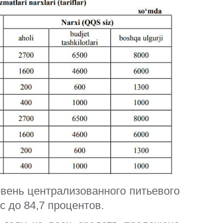
 руководителя
Контракты
Реестр счетчиков
ь руководителей
Личный кабинет
есс-службы
a"
овень централизованного питьевого
 до 84,7 процентов.