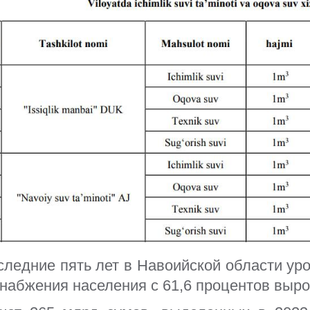
Узбекистан
Выступление
Другие нормативные
Video
документы
Деятельност
Контакты Пр
 эмиссии
Журнал "Aqu
чет
-частное
объясняй
следние пять лет в Навоийской области ур
набжения населения с 61,6 процентов вырос
рованных лиц