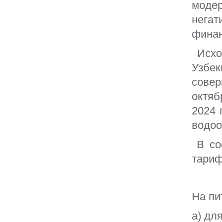
моде
Подать заявку через Telegram:
suvmuammobot
негат
финан
Исход
Узб
сове
октяб
2024 
водоо
В соо
тариф
На пи
а) дл