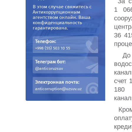
За сч
В этом случае свяжитесь с
1 06
ОТКРЫТЫЕ ДАННЫЕ
ПРОЕКТЫ
Антикоррупционным
агентством онлайн. Ваша
соор
конфиденциальность
центр
Открытые данные
Азиатский банк
гарантирована.
инфраструктурных
36 41
Открытые данные 2023 года
(АБИИ)
Телефон:
проце
+998 (55) 503 10 55
Выездные приемы
Всемирный Бан
До 
Телеграм бот:
водо
Бюджет
@anticoruzsuv
канал
Азиатский банк
счет 
Электронная почта:
180 
anticorruption@uzsuv.uz
МФИ
канал
Кроме
оплат
креди